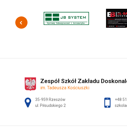
Zespół Szkół Zakładu Doskona
im. Tadeusza Kościuszki
Adres pocztowy:
35-959 Rzeszów
+48 51
ul. Piłsudskiego 2
szkola