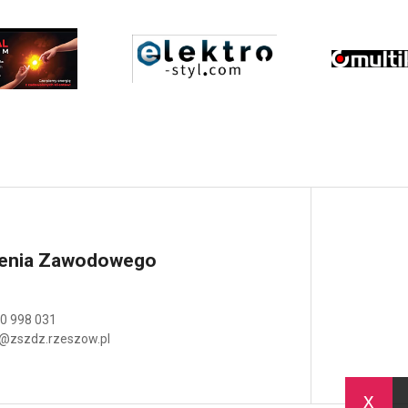
lenia Zawodowego
0 998 031
@zszdz.rzeszow.pl
x