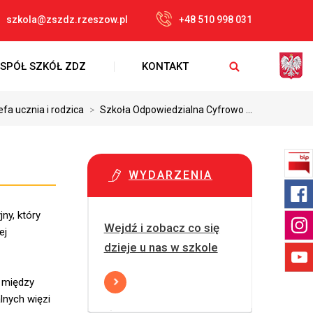
szkola@zszdz.rzeszow.pl
+48 510 998 031
SPÓŁ SZKÓŁ ZDZ
KONTAKT
efa ucznia i rodzica
>
Szkoła Odpowiedzialna Cyfrowo ...
WYDARZENIA
ny, który
Wejdź i zobacz co się
ej
dzieje u nas w szkole
i między
lnych więzi