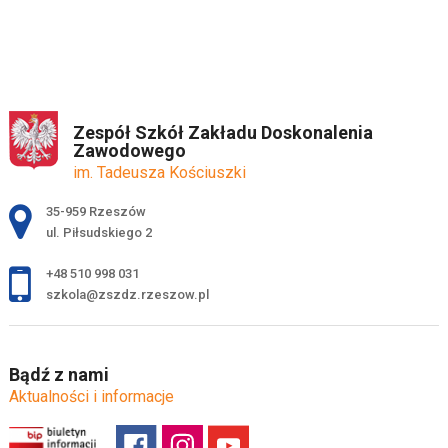
Zespół Szkół Zakładu Doskonalenia
Zawodowego
im. Tadeusza Kościuszki
Adres pocztowy:
35-959 Rzeszów
ul. Piłsudskiego 2
+48 510 998 031
szkola@zszdz.rzeszow.pl
Bądź z nami
Aktualności i informacje