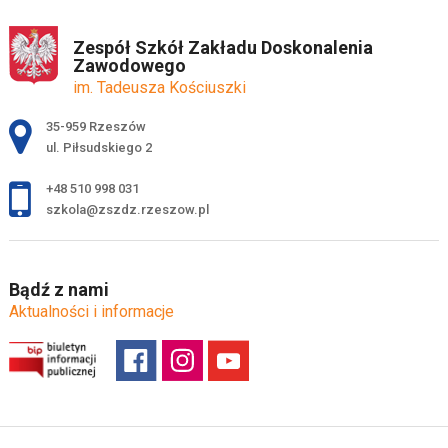
Zespół Szkół Zakładu Doskonalenia
Zawodowego
im. Tadeusza Kościuszki
Adres pocztowy:
35-959 Rzeszów
ul. Piłsudskiego 2
+48 510 998 031
szkola@zszdz.rzeszow.pl
Bądź z nami
Aktualności i informacje