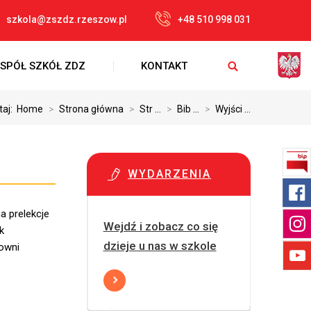
szkola@zszdz.rzeszow.pl
+48 510 998 031
SPÓŁ SZKÓŁ ZDZ
KONTAKT
taj:
Home
>
Strona główna
>
Str ...
>
Bib ...
>
Wyjści ...
WYDARZENIA
a prelekcje
Wejdź i zobacz co się
k
dzieje u nas w szkole
owni