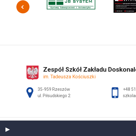
Zespół Szkół Zakładu Doskona
im. Tadeusza Kościuszki
Adres pocztowy:
35-959 Rzeszów
+48 51
ul. Piłsudskiego 2
szkola