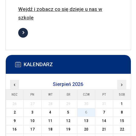
Wejdź i zobacz co się dzieje u nas w
szkole
KALENDARZ
‹
Sierpień 2026
›
NDZ
PN
WT
ŚR
CZW
PT
SOB
26
27
28
29
30
31
1
2
3
4
5
6
7
8
9
10
11
12
13
14
15
16
17
18
19
20
21
22