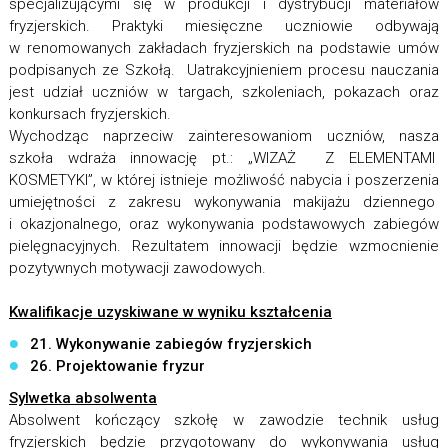
specjalizującymi się w produkcji i dystrybucji materiałów
fryzjerskich. Praktyki miesięczne uczniowie odbywają
w renomowanych zakładach fryzjerskich na podstawie umów
podpisanych ze Szkołą. Uatrakcyjnieniem procesu nauczania
jest udział uczniów w targach, szkoleniach, pokazach oraz
konkursach fryzjerskich.
Wychodząc naprzeciw zainteresowaniom uczniów, nasza
szkoła wdraża innowację pt.: „WIZAŻ Z ELEMENTAMI
KOSMETYKI”, w której istnieje możliwość nabycia i poszerzenia
umiejętności z zakresu wykonywania makijażu dziennego
i okazjonalnego, oraz wykonywania podstawowych zabiegów
pielęgnacyjnych. Rezultatem innowacji będzie wzmocnienie
pozytywnych motywacji zawodowych.
Kwalifikacje uzyskiwane w wyniku kształcenia
21. Wykonywanie zabiegów fryzjerskich
26. Projektowanie fryzur
Sylwetka absolwenta
Absolwent kończący szkołę w zawodzie technik usług
fryzjerskich będzie przygotowany do wykonywania usług