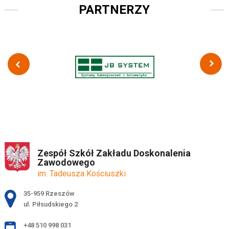
PARTNERZY
Zespół Szkół Zakładu Doskonalenia
Zawodowego
im. Tadeusza Kościuszki
Adres pocztowy:
35-959 Rzeszów
ul. Piłsudskiego 2
+48 510 998 031