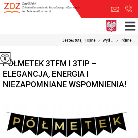
Jesteś tutaj:
Home
>
Wyd ...
>
Półme ...
PÓŁMETEK 3TFM I 3TIP –
ELEGANCJA, ENERGIA I
NIEZAPOMNIANE WSPOMNIENIA!