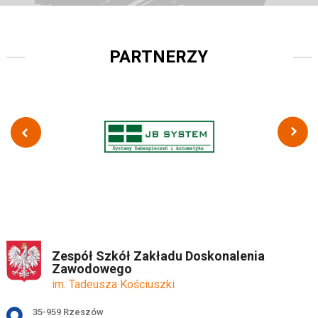
PARTNERZY
Zespół Szkół Zakładu Doskonalenia
Zawodowego
im. Tadeusza Kościuszki
Adres pocztowy:
35-959 Rzeszów