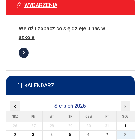
WYDARZENIA
Wejdź i zobacz co się dzieje u nas w
szkole
KALENDARZ
‹
Sierpień 2026
›
NDZ
PN
WT
ŚR
CZW
PT
SOB
26
27
28
29
30
31
1
2
3
4
5
6
7
8