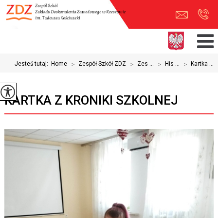
Jesteś tutaj:
Home
>
Zespół Szkół ZDZ
>
Zes ...
>
His ...
>
Kartka ...
KARTKA Z KRONIKI SZKOLNEJ