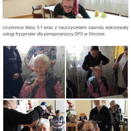
Uczennice klasy 3 f wraz z nauczycielami zawodu wykonywały
usługi fryzjerskie dla pensjonariuszy DPS w Słocinie.