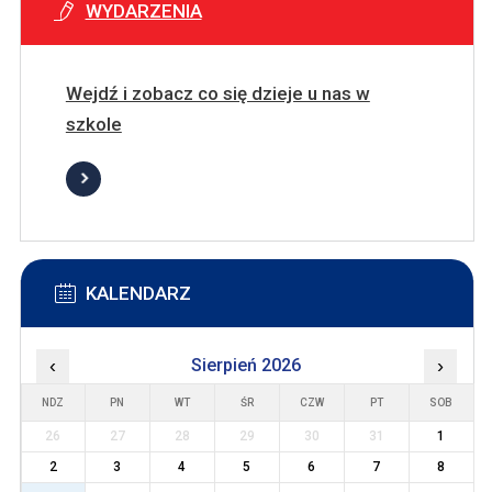
WYDARZENIA
Wejdź i zobacz co się dzieje u nas w
szkole
KALENDARZ
‹
Sierpień 2026
›
NDZ
PN
WT
ŚR
CZW
PT
SOB
26
27
28
29
30
31
1
2
3
4
5
6
7
8