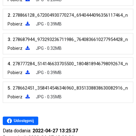
2.
278866128_672004930770274_6940444096356117464_n
Pobierz
JPG - 0.39MB
3.
278687944_973293236711986_7640836610277954428_n
Pobierz
JPG - 0.32MB
4.
278777284_514146633705500_1804818946798092674_n
Pobierz
JPG - 0.39MB
5.
278662451_358414546346960_8351338838630082916_n
Pobierz
JPG - 0.35MB
Udostępnij
Data dodania:
2022-04-27 13:25:37