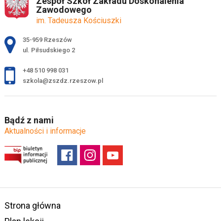
Zespół Szkół Zakładu Doskonalenia
Zawodowego
im. Tadeusza Kościuszki
Adres pocztowy:
35-959 Rzeszów
ul. Piłsudskiego 2
+48 510 998 031
szkola@zszdz.rzeszow.pl
Bądź z nami
Aktualności i informacje
Strona główna