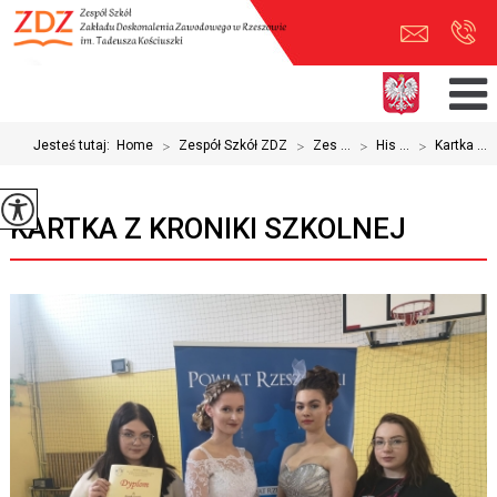
Jesteś tutaj:
Home
>
Zespół Szkół ZDZ
>
Zes ...
>
His ...
>
Kartka ...
KARTKA Z KRONIKI SZKOLNEJ