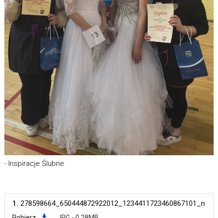
- Inspiracje Ślubne
1.
278598664_650444872922012_1234411723460867101_n
Pobierz
JPG - 0.28MB