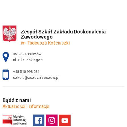
Zespół Szkół Zakładu Doskonalenia
Zawodowego
im. Tadeusza Kościuszki
Adres pocztowy:
35-959 Rzeszów
ul. Piłsudskiego 2
+48 510 998 031
szkola@zszdz.rzeszow.pl
Bądź z nami
Aktualności i informacje