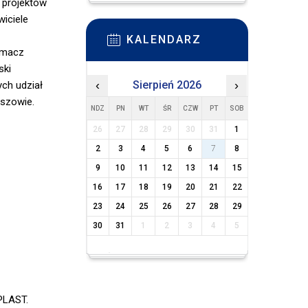
 projektów
iciele
KALENDARZ
rmacz
ski
‹
Sierpień 2026
›
ych udział
eszowie.
NDZ
PN
WT
ŚR
CZW
PT
SOB
26
27
28
29
30
31
1
2
3
4
5
6
7
8
9
10
11
12
13
14
15
16
17
18
19
20
21
22
23
24
25
26
27
28
29
30
31
1
2
3
4
5
NPLAST.