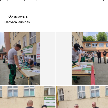
ła:
inek