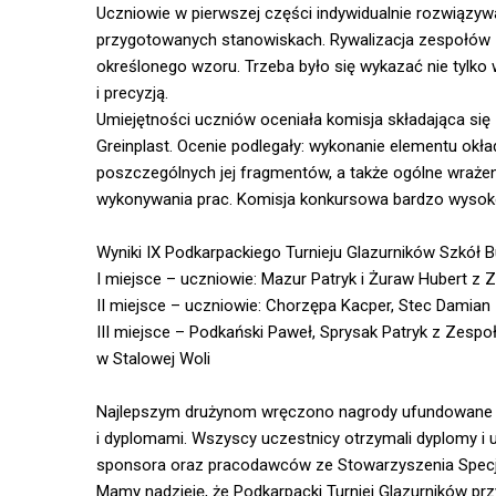
Uczniowie w pierwszej części indywidualnie rozwiązywal
przygotowanych stanowiskach. Rywalizacja zespołów z
określonego wzoru. Trzeba było się wykazać nie tylk
i precyzją.
Umiejętności uczniów oceniała komisja składająca się
Greinplast. Ocenie podlegały: wykonanie elementu okł
poszczególnych jej fragmentów, a także ogólne wraże
wykonywania prac. Komisja konkursowa bardzo wysoko
Wyniki IX Podkarpackiego Turnieju Glazurników Szkół
I miejsce – uczniowie: Mazur Patryk i Żuraw Hubert 
II miejsce – uczniowie: Chorzępa Kacper, Stec Dami
III miejsce – Podkański Paweł, Sprysak Patryk z Zespo
w Stalowej Woli
Najlepszym drużynom wręczono nagrody ufundowane 
i dyplomami. Wszyscy uczestnicy otrzymali dyplomy i up
sponsora oraz pracodawców ze Stowarzyszenia Spec
Mamy nadzieję, że Podkarpacki Turniej Glazurników pr