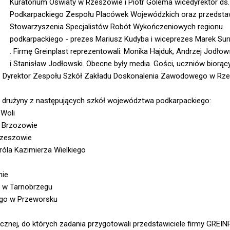
Kuratorium Oświaty w Rzeszowie i Piotr Golema wicedyrektor ds.
Podkarpackiego Zespołu Placówek Wojewódzkich oraz przedstaw
Stowarzyszenia Specjalistów Robót Wykończeniowych regionu
podkarpackiego - prezes Mariusz Kudyba i wiceprezes Marek Su
. Firmę Greinplast reprezentowali: Monika Hajduk, Andrzej Jodłow
i Stanisław Jodłowski. Obecne były media. Gości, uczniów biorąc
s - Dyrektor Zespołu Szkół Zakładu Doskonalenia Zawodowego w Rz
rużyny z następujących szkół województwa podkarpackiego:
 Woli
w Brzozowie
Rzeszowie
róla Kazimierza Wielkiego
nie
o w Tarnobrzegu
ego w Przeworsku
tycznej, do których zadania przygotowali przedstawiciele firmy GREI