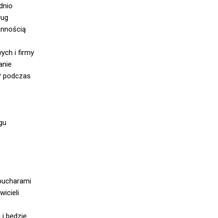
dnio
ług
annością
ych i firmy
anie
P podczas
egu
pucharami
icieli
 i będzie