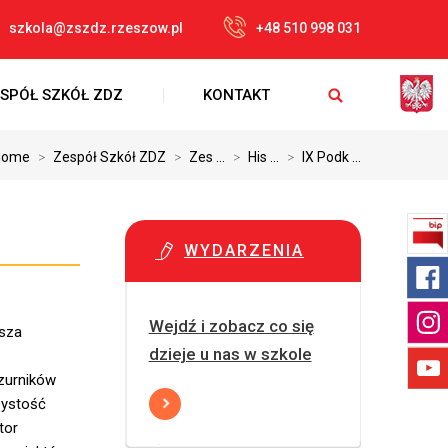
szkola@zszdz.rzeszow.pl
+48 510 998 031
SPÓŁ SZKÓŁ ZDZ
KONTAKT
Home
>
Zespół Szkół ZDZ
>
Zes ...
>
His ...
>
IX Podk ...
WYDARZENIA
Wejdź i zobacz co się
sza
dzieje u nas w szkole
azurników
zystość
tor