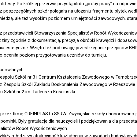
i testy. Po krótkiej przerwie przystąpili do „próby pracy” na odpowie
 poszczególnych szkół polegała na ułożeniu fragmentu płytek wed
o wiedzą, ale też wysokim poziomem umiejętności zawodowych, star
 z przedstawicieli Stowarzyszenia Specjalistów Robót Wykończeniow
adziny zgodnie z dokumentacją, precyzja obróbki krawędzi i dopasow
nia estetyczne. Wzięto też pod uwagę przestrzeganie przepisów BH
 oceniła poziom przygotowania uczniów do turnieju.
 Budowlanych
z Zespołu Szkół nr 3 i Centrum Kształcenia Zawodowego w Tarnobrz
an z Zespołu Szkół Zakładu Doskonalenia Zawodowego w Rzeszowie
łu Szkół nr 2 im. Tadeusza Kościuszki
przez firmę GREINPLAST i SSRW. Zwycięskie szkoły uhonorowano 
ominki. Były gratulacje dla nauczycieli i podziękowania dla przedstaw
jalistów Robót Wykończeniowych.
zybliży młodzieży atrakcyjność kształcenia w zawodach budowlanych