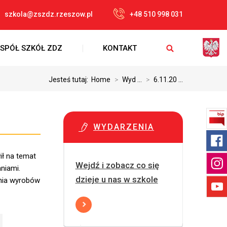
szkola@zszdz.rzeszow.pl
+48 510 998 031
SPÓŁ SZKÓŁ ZDZ
KONTAKT
Jesteś tutaj:
Home
>
Wyd ...
>
6.11.20 ...
WYDARZENIA
ił na temat
Wejdź i zobacz co się
niami.
dzieje u nas w szkole
ania wyrobów