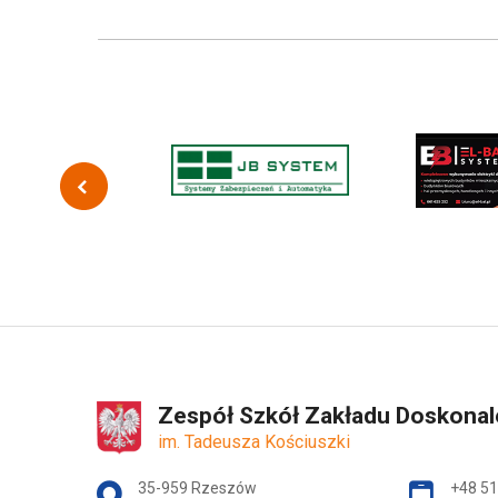
Zespół Szkół Zakładu Doskona
im. Tadeusza Kościuszki
Adres pocztowy:
35-959 Rzeszów
+48 51