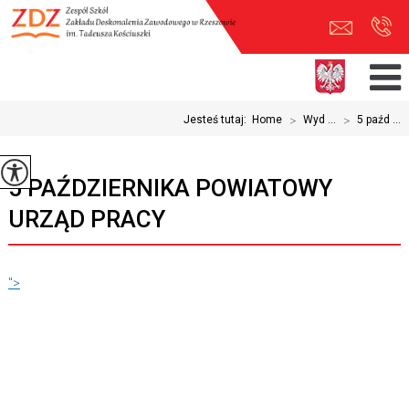
Jesteś tutaj:
Home
>
Wyd ...
>
5 paźd ...
5 PAŹDZIERNIKA POWIATOWY
URZĄD PRACY
">