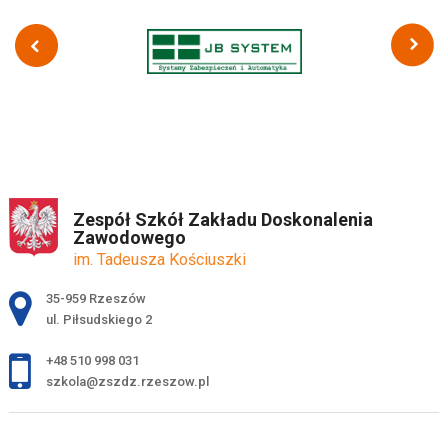
Zespół Szkół Zakładu Doskonalenia
Zawodowego
im. Tadeusza Kościuszki
Adres pocztowy:
35-959 Rzeszów
ul. Piłsudskiego 2
+48 510 998 031
szkola@zszdz.rzeszow.pl